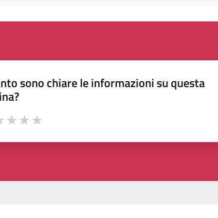
nto sono chiare le informazioni su questa
ina?
a 1 stelle su 5
luta 2 stelle su 5
Valuta 3 stelle su 5
Valuta 4 stelle su 5
Valuta 5 stelle su 5