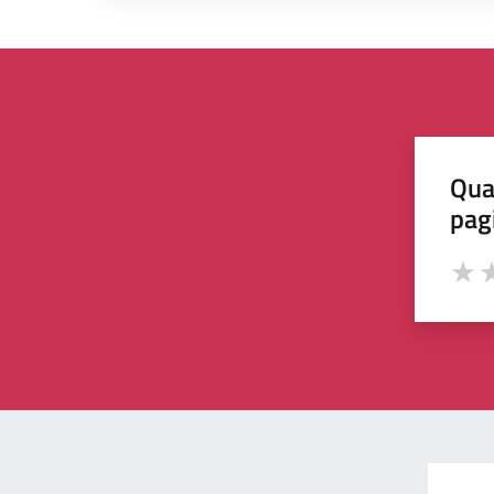
Qua
pag
Valut
Va