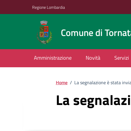
Vai ai contenuti
Vai al footer
Regione Lombardia
Comune di Tornat
Amministrazione
Novità
Servizi
Home
/
La segnalazione è stata invi
La segnalazi