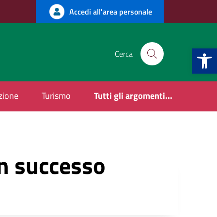
Accedi all'area personale
Apri la b
Cerca
uzione
Turismo
Tutti gli argomenti...
on successo