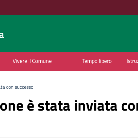
a
Vivere il Comune
Tempo libero
Istr
ata con successo
one è stata inviata c